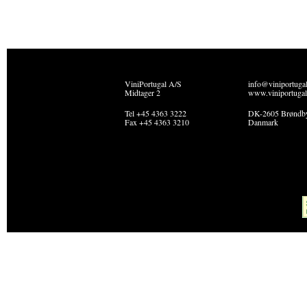
ViniPortugal A/S
info@viniportuga
Midtager 2
www.viniportugal
Tel +45 4363 3222
DK-2605 Brøndb
Fax +45 4363 3210
Danmark