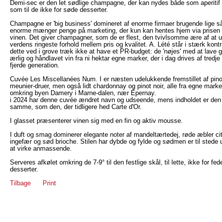
Demi-sec er den let sødlige champagne, der kan nydes både som aperitif
som til de ikke for søde desserter.
Champagne er 'big business' domineret af enorme firmaer brugende lige s
enorme mænger penge på marketing, der kun kan hentes hjem via prisen
vinen. Det giver champagner, som de er flest, den tvivlsomme ære af at 
verdens ringeste forhold mellem pris og kvalitet. A. Lété står i stærk kontra
dette ved i grove træk ikke at have et PR-budget: de 'nøjes' med at lave 
ærlig og håndlavet vin fra ni hektar egne marker, der i dag drives af tredje
fjerde generation.
Cuvée Les Miscellanées Num. I er næsten udelukkende fremstillet af pino
meunier-druer, men også lidt chardonnay og pinot noir, alle fra egne marke
omkring byen Damery i Marne-dalen, nær Épernay.
i 2024 har denne cuvée ændret navn og udseende, mens indholdet er den
samme, som den, der tidligere hed Carte d'Or.
I glasset præsenterer vinen sig med en fin og aktiv mousse.
I duft og smag dominerer elegante noter af mandeltærtedej, røde æbler cit
ingefær og sød brioche. Stilen har dybde og fylde og sødmen er til stede
at virke anmassende.
Serveres afkølet omkring de 7-9° til den festlige skål, til lette, ikke for fed
desserter.
Tilbage
Print