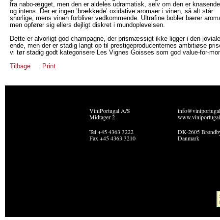
fra nabo-ægget, men den er aldeles udramatisk, selv om den er knasende
og intens. Der er ingen ’brækkede’ oxidative aromaer i vinen, så alt står
snorlige, mens vinen forbliver vedkommende. Ultrafine bobler bærer arom
men opfører sig ellers dejligt diskret i mundoplevelsen.
Dette er alvorligt god champagne, der prismæssigt ikke ligger i den jovial
ende, men der er stadig langt op til prestigeproducenternes ambitiøse pris
vi tør stadig godt kategorisere Les Vignes Goisses som god value-for-mo
Tilbage
Print
ViniPortugal A/S
info@viniportuga
Midtager 2
www.viniportugal
Tel +45 4363 3222
DK-2605 Brøndb
Fax +45 4363 3210
Danmark