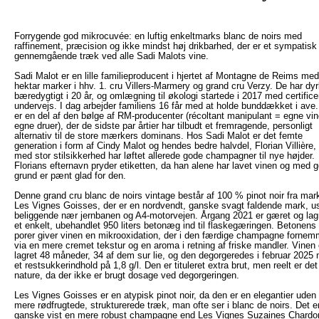
Forrygende god mikrocuvée: en luftig enkeltmarks blanc de noirs med
raffinement, præcision og ikke mindst høj drikbarhed, der er et sympatisk
gennemgående træk ved alle Sadi Malots vine.
Sadi Malot er en lille familieproducent i hjertet af Montagne de Reims med
hektar marker i hhv. 1. cru Villers-Marmery og grand cru Verzy. De har dyr
bæredygtigt i 20 år, og omlægning til økologi startede i 2017 med certifice
undervejs. I dag arbejder familiens 16 får med at holde bunddækket i ave
er en del af den bølge af RM-producenter (récoltant manipulant = egne vin
egne druer), der de sidste par årtier har tilbudt et fremragende, personligt
alternativ til de store mærkers dominans. Hos Sadi Malot er det femte
generation i form af Cindy Malot og hendes bedre halvdel, Florian Villière,
med stor stilsikkerhed har løftet allerede gode champagner til nye højder.
Florians efternavn pryder etiketten, da han alene har lavet vinen og med 
grund er pænt glad for den.
Denne grand cru blanc de noirs vintage består af 100 % pinot noir fra mar
Les Vignes Goisses, der er en nordvendt, ganske svagt faldende mark, u
beliggende nær jernbanen og A4-motorvejen. Årgang 2021 er gæret og lagr
et enkelt, ubehandlet 950 liters betonæg ind til flaskegæringen. Betonens 
porer giver vinen en mikrooxidation, der i den færdige champagne forne
via en mere cremet tekstur og en aroma i retning af friske mandler. Vinen 
lagret 48 måneder, 34 af dem sur lie, og den degorgeredes i februar 2025
et restsukkerindhold på 1,8 g/l. Den er tituleret extra brut, men reelt er det
nature, da der ikke er brugt dosage ved degorgeringen.
Les Vignes Goisses er en atypisk pinot noir, da den er en elegantier uden
mere rødfrugtede, strukturerede træk, man ofte ser i blanc de noirs. Det e
ganske vist en mere robust champagne end Les Vignes Suzaines Chard