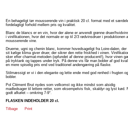
En behageligt tør mousserende vin i praktisk 20 cl. format med et særdel
fordelagtigt forhold mellem pris og kvalitet.
Blanc de blancs er en vin, hvor der alene er anvendt grønne druer/hvidvin
i vinifikationen, hvor det normale er op til 2/3 rødvinsdruer i produktionen a
mousserende vine.
Druerne, ugni og chenin blanc, kommer hovedsageligt fra Loire-dalen, de
sit kølige klima giver druer, der sikrer den rette friskhed i vinen. Vinifikati
sker efter charmat-metoden (opfundet af denne producent!), hvor vinen g
på tryktank og tappes under tryk. På denne vis får man bobler af god kvalit
en mere spiselig pris end ved traditionel andengæring på flaske.
Stilmæssigt er vi i den elegante og lette ende med god renhed i frugten og
bobler.
Pol Clément Brut nydes som velkomst og ikke mindst som alsidig
madledsager til lettere retter, som eksempelvis fisk, skaldyr og lyst kød.
godt afkølet – omkring 7-9°.
FLASKEN INDEHOLDER 20 cl.
Tilbage
Print