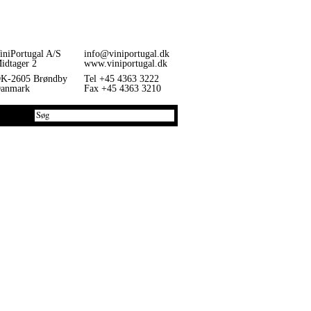
iniPortugal A/S
info@viniportugal.dk
idtager 2
www.viniportugal.dk
K-2605 Brøndby
Tel +45 4363 3222
anmark
Fax +45 4363 3210