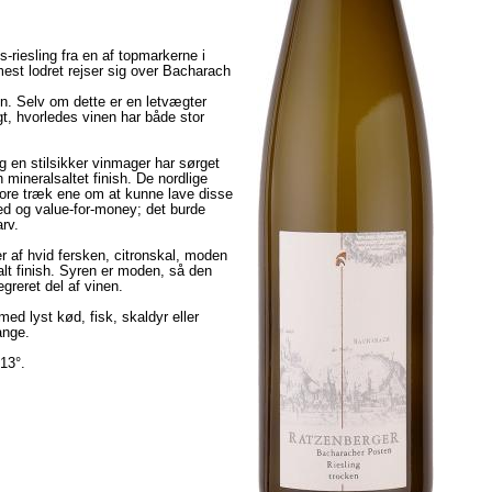
riesling fra en af topmarkerne i
est lodret rejser sig over Bacharach
n. Selv om dette er en letvægter
igt, hvorledes vinen har både stor
g en stilsikker vinmager har sørget
 mineralsaltet finish. De nordlige
store træk ene om at kunne lave disse
ed og value-for-money; det burde
rv.
 af hvid fersken, citronskal, moden
lt finish. Syren er moden, så den
greret del af vinen.
 med lyst kød, fisk, skaldyr eller
ange.
13°.