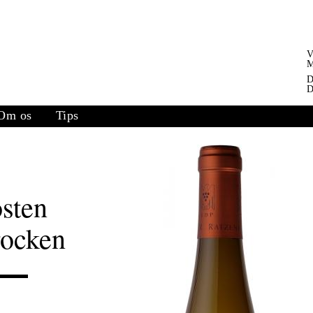
V
M
D
D
Om os
Tips
sten
rocken