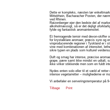
Dette er kompleks, næsten tør enkeltmarks-
Mittelrhein, Bacharacher Posten, der nærm
ved Rhinen.
Ratzenberger ejer den bedste del af marke
alkoholmæssigt, så er det dejligt uforklarl
fylde og fantastisk aromaintensitet.
Et fremragende terroir med devon-skiffer o
for krystalklare aromaer, præcis syre og en
vinproducerende regioner i Tyskland er i 
vine med kombinationen af intensitet, leth
sikre typen en plads som kulturel verdensa
Duft og smag har intense, præcise aromaer
grape, pære samt ikke mindst en udtalt, sa
ikke virker stikkende men som en fuldt inte
Nydes enten solo eller til et væld af retter
intense vegetarretter – mulighederne er m
Vi anbefaler en serveringstemperatur på 9-
Tilbage
Print