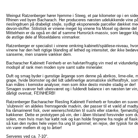
Weingut Ratzenberger hører hjemme i Steeg, et par kilometer op i en sided
Rhinen ved byen Bacharach. Her produceres næsten udelukkende vine p
rieslingdruen på drabeligt stejle, sydligt eksponerede parceller dækket me
devon-skiffer. Stilistisk er vinene meget lig vinene fra Mosel og denne del 
Mittelrhein er da også en del af samme Hunsrück-massiv, som lægger klip
de østlige dele af Moseldalens vinmarker.
Ratzenberger er specialist i vinene omkring kabinett/spätlese-niveau, hvor
vinene har den helt rigtige blanding af lethed og intensitet, der ikke bedøv
sanserne, men snarere vækker dem.
Bacharacher Kabinett Feinherb er en halvtør/frugtig vin med et vidunderlig
modspil af rank men moden syre samt salte mineraler.
Duft og smag byder i gunstige årgange som denne på abrikos, lime-olie,
grape, hvide blomster og det lidt udefinerlige aromatiske skifferaftryk, so
kan måles i kemiske analyser, men som ikke desto mindre stadig er der!
Smagen svæver helt ubesværet og i fuldendt balance i en næsten tør vin, 
dårligt oversat, FEINHERB!
Ratzenberger Bacharacher Riesling Kabinett Feinherb er foruden en suve
’slubrevin’ en aldeles fremragende madvin, der passer til et væld af madty
fra råmarineret fisk, over wienerschnitzlen til sushi eller stærke, fjernøstli
køkkener. Dette er prototypen på vin, der i åben tilstand forsvinder som du
solen, men hvis man har købt nok og kan holde fingrene fra nogle af flask
så kan den nydes hele vejen fra ung til gammel; en rejse, der typisk for d
vin varer mellem ét og to årtier!
Serveres ved ca. 7-10°.