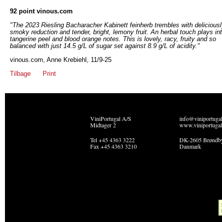
92 point vinous.com
"The 2023 Riesling Bacharacher Kabinett feinherb trembles with delicious
smoky reduction and tender, bright, lemony fruit. An herbal touch plays in
tangerine peel and blood orange notes. This is lovely, racy, fruity and so
balanced with just 14.5 g/L of sugar set against 8.9 g/L of acidity."
vinous.com, Anne Krebiehl, 11/9-25
Tilbage
Print
ViniPortugal A/S
info@viniportuga
Midtager 2
www.viniportugal
Tel +45 4363 3222
DK-2605 Brøndb
Fax +45 4363 3210
Danmark