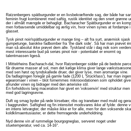
Ratzenbergers spätburgunder er en livsbekræftende sag, der både har sar
feminin frugt kombineret med saftig, rustik identitet og den snert grønne ur
der i afmålt mængde er behagligt. Bacharacher Spätburgunder er en kom
men forbavsende umiddelbar og ærlig vin, hvor vinen synes at fordampe i
glasset.
Tysk pinot noir/spätburgunder er mange ting – alt fra surt, anæmisk sjask t
gumpetunge, barokke fadbomber fra ’the dark side’. Så har man prøvet én
man så absolut ikke prøvet dem alle. Tyskland står i dag nok som verden
mest interessante bud på seriøs pinot noir - potentialet er enormt og
talentmassen ligeså.
I Mittelrheins Bacharach-dal, hvor Ratzenberger sidder på de bedste parcel
får druerne masser af sol, men det kølige klima giver lange vækstsæsone
med sen høst og tyndskallede druer, der giver lyse, men aromarige vine.
Da fadlagringen foregår på gamle fade (1200 L 'Stückfass'), har man ingen
egearomaer i vinen – blot fornemmes mikrooxidationen som opholdet giver
afrunder vinen og bidrager med den æteriske stil.
En forholdsvis lang maceration har givet en 'voksenvin' med struktur men
med god lagringsevne.
Duft og smag byder på røde kirsebær, ribs og tranebær med muld og ger
i baggrunden. Saftighed og fin intensitet modsvares ikke af fylde: denne v
en intens letvægter, der måske ikke er for alle, men for den voksende ska
koldklimaentusiaster, er dette fremragende underholdning.
Nyd denne vin af rummelige bourgogneglas, serveret noget under
stuetemperatur, ved ca. 14-16°.