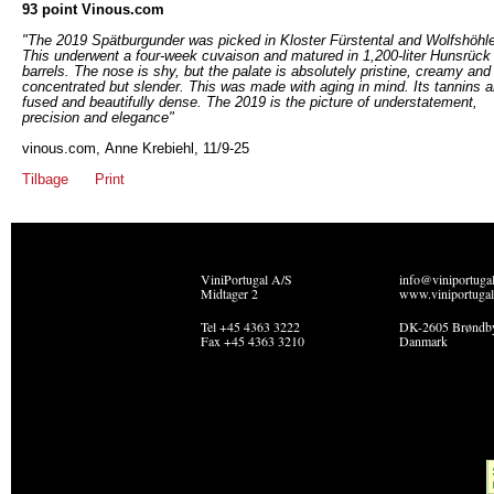
93 point Vinous.com
"The 2019 Spätburgunder was picked in Kloster Fürstental and Wolfshöhle
This underwent a four-week cuvaison and matured in 1,200-liter Hunsrück
barrels. The nose is shy, but the palate is absolutely pristine, creamy and
concentrated but slender. This was made with aging in mind. Its tannins a
fused and beautifully dense. The 2019 is the picture of understatement,
precision and elegance"
vinous.com, Anne Krebiehl, 11/9-25
Tilbage
Print
ViniPortugal A/S
info@viniportuga
Midtager 2
www.viniportugal
Tel +45 4363 3222
DK-2605 Brøndb
Fax +45 4363 3210
Danmark