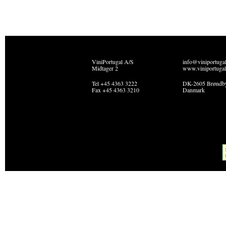
ViniPortugal A/S
info@viniportuga
Midtager 2
www.viniportugal
Tel +45 4363 3222
DK-2605 Brøndb
Fax +45 4363 3210
Danmark