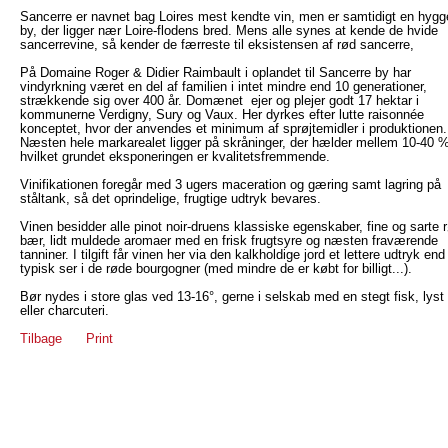
Sancerre er navnet bag Loires mest kendte vin, men er samtidigt en hygg
by, der ligger nær Loire-flodens bred. Mens alle synes at kende de hvide
sancerrevine, så kender de færreste til eksistensen af rød sancerre,
På Domaine Roger & Didier Raimbault i oplandet til Sancerre by har
vindyrkning været en del af familien i intet mindre end 10 generationer,
strækkende sig over 400 år. Domænet ejer og plejer godt 17 hektar i
kommunerne Verdigny, Sury og Vaux. Her dyrkes efter lutte raisonnée
konceptet, hvor der anvendes et minimum af sprøjtemidler i produktionen.
Næsten hele markarealet ligger på skråninger, der hælder mellem 10-40 %
hvilket grundet eksponeringen er kvalitetsfremmende.
Vinifikationen foregår med 3 ugers maceration og gæring samt lagring på
ståltank, så det oprindelige, frugtige udtryk bevares.
Vinen besidder alle pinot noir-druens klassiske egenskaber, fine og sarte 
bær, lidt muldede aromaer med en frisk frugtsyre og næsten fraværende
tanniner. I tilgift får vinen her via den kalkholdige jord et lettere udtryk en
typisk ser i de røde bourgogner (med mindre de er købt for billigt...).
Bør nydes i store glas ved 13-16°, gerne i selskab med en stegt fisk, lyst
eller charcuteri.
Tilbage
Print