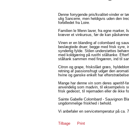
Denne forrygende pris/kvalitet-vinder er tø
ulig Sancerre, men heldigvis uden den trec
forbilledet fra Loire.
Familien le Menn laver, fra egne marker, l
kræver et vinkursus, før de kan påskønne
Vinen er en blanding af colombard og sauv
beslægtede druer; begge med frisk syre, 
synderlig fylde. Stilen understøttes behænd
med koldgæring på rustfri ståltanke. Efter
ståltank sammen med fingæren, ind til sa
Citron og grape, friskslået græs, hyldeblo
retning af passionsfrugt udgør den aromati
hvine og ganske enkelt har efterstræbelse
Mange har denne vin som deres aperitif-fa
anvendelig som madvin, til eksempelvis su
frisk gedeost, til rejemaden eller de ikke fo
Sainte Gabelle Colombard - Sauvignon Bl
ungdommelige friskhed i behold.
Vi anbefaler en servicetemperatur på ca. 7
Tilbage
Print