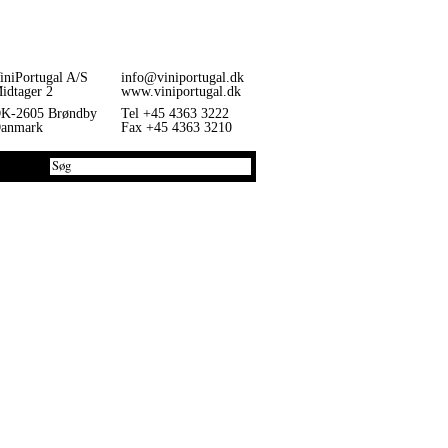
iniPortugal A/S
info@viniportugal.dk
idtager 2
www.viniportugal.dk
K-2605 Brøndby
Tel +45 4363 3222
anmark
Fax +45 4363 3210