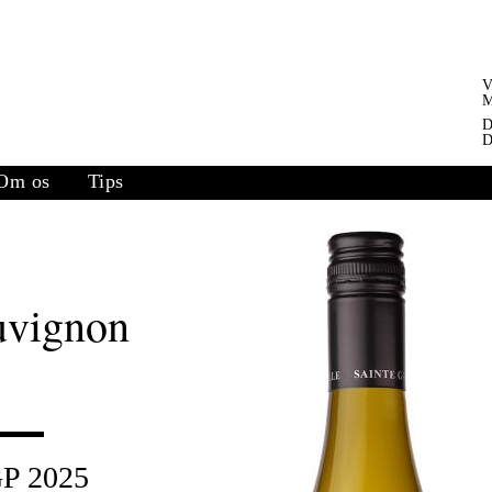
V
M
D
D
Om os
Tips
uvignon
GP 2025