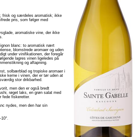
r, frisk og særdeles aromatisk; ikke
ifrede pris, som følger med
ivsglade, aromatiske vine, der ikke
s.
ignon blanc: to aromatisk nært
intense, blomstrede aromaer og uden
igt under vinifikationen, der foregår
følgende lagres vinen ligeledes på
mmenstikning og aftapning.
mst, solbærblad og tropiske aromaer i
ske kerne i vinen, der er tør uden at
sværdig stor drikbarhed.
vorit, men den er også bredt
shi, røget laks, en grøn salat med
r fede fiskeretter.
anc nydes, men den har sin
-10°.