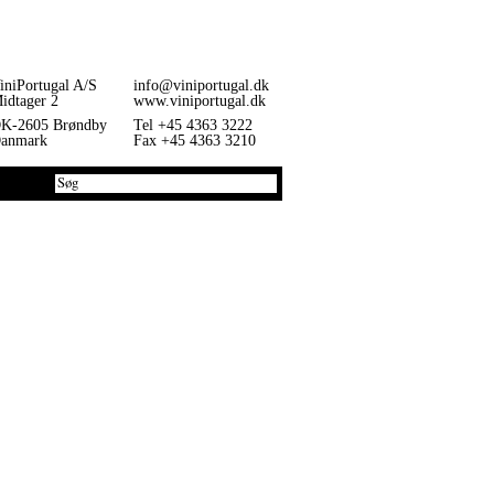
iniPortugal A/S
info@viniportugal.dk
idtager 2
www.viniportugal.dk
K-2605 Brøndby
Tel +45 4363 3222
anmark
Fax +45 4363 3210