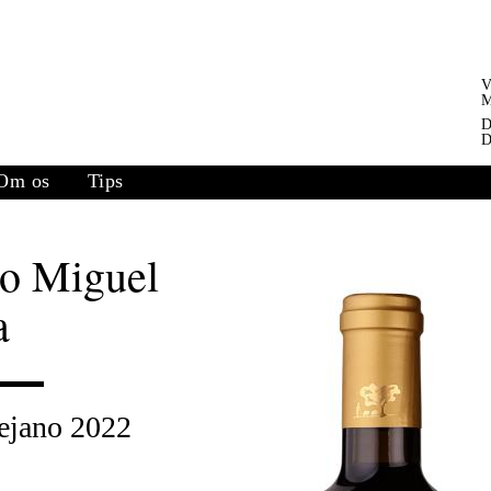
V
M
D
D
Om os
Tips
ão Miguel
a
ejano 2022