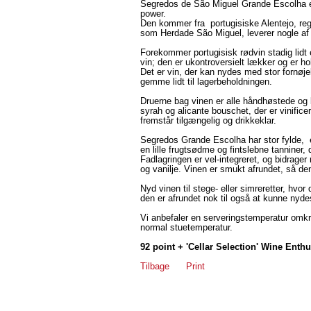
Segredos de São Miguel Grande Escolha e
power.
Den kommer fra portugisiske Alentejo, reg
som Herdade São Miguel, leverer nogle af
Forekommer portugisisk rødvin stadig lidt e
vin; den er ukontroversielt lækker og er ho
Det er vin, der kan nydes med stor fornø
gemme lidt til lagerbeholdningen.
Druerne bag vinen er alle håndhøstede og 
syrah og alicante bouschet, der er vinifice
fremstår tilgængelig og drikkeklar.
Segredos Grande Escolha har stor fylde
en lille frugtsødme og fintslebne tanniner,
Fadlagringen er vel-integreret, og bidrage
og vanilje. Vinen er smukt afrundet, så de
Nyd vinen til stege- eller simreretter, hvo
den er afrundet nok til også at kunne nyd
Vi anbefaler en serveringstemperatur omkr
normal stuetemperatur.
92 point + 'Cellar Selection' Wine Enth
Tilbage
Print