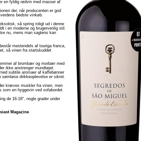
r en fyldig rødvin med masser af
ionen der, når producenten er god
 verdens bedste vinkøb.
ksotisk, så spring roligt ud i denne
ldt i en moderne og brugervenlig stil.
jelse nu, mens man sagtens kan
består mestendels af touriga franca,
ret, så vinen fra startskuddet
, emmer af brombær og morbær med
 der ikke anstrenger mundtøjet.
r med subtile aromaer af kaffebønner
n sømløse drikkeoplevelse er sikret.
r der kræves muskler fra vinen, men
es som en hyggevin ved sofabordet.
ing de 16-18°, nogle grader under
usiast Magazine