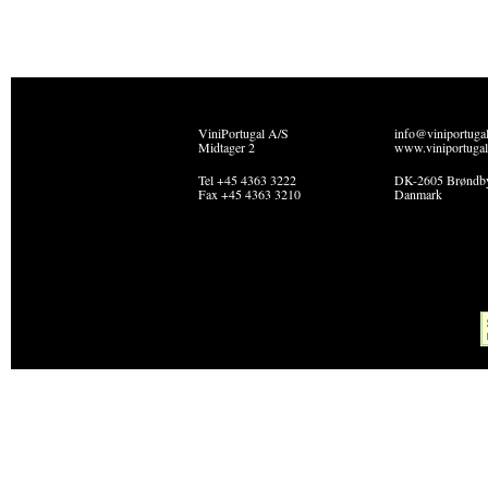
ViniPortugal A/S
info@viniportuga
Midtager 2
www.viniportugal
Tel +45 4363 3222
DK-2605 Brøndb
Fax +45 4363 3210
Danmark