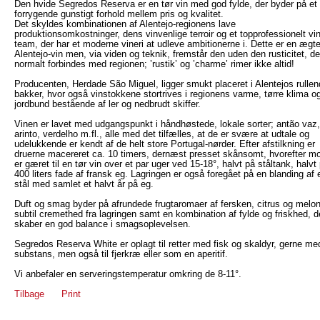
Den hvide Segredos Reserva er en tør vin med god fylde, der byder på et
forrygende gunstigt forhold mellem pris og kvalitet.
Det skyldes kombinationen af Alentejo-regionens lave
produktionsomkostninger, dens vinvenlige terroir og et topprofessionelt vin
team, der har et moderne vineri at udleve ambitionerne i. Dette er en ægt
Alentejo-vin men, via viden og teknik, fremstår den uden den rusticitet, de
normalt forbindes med regionen; ’rustik’ og ’charme’ rimer ikke altid!
Producenten, Herdade São Miguel, ligger smukt placeret i Alentejos rulle
bakker, hvor også vinstokkene stortrives i regionens varme, tørre klima o
jordbund bestående af ler og nedbrudt skiffer.
Vinen er lavet med udgangspunkt i håndhøstede, lokale sorter; antão vaz,
arinto, verdelho m.fl., alle med det tilfælles, at de er svære at udtale og
udelukkende er kendt af de helt store Portugal-nørder. Efter afstilkning er
druerne macereret ca. 10 timers, dernæst presset skånsomt, hvorefter m
er gæret til en tør vin over et par uger ved 15-18°, halvt på ståltank, halvt
400 liters fade af fransk eg. Lagringen er også foregået på en blanding af 
stål med samlet et halvt år på eg.
Duft og smag byder på afrundede frugtaromaer af fersken, citrus og melo
subtil cremethed fra lagringen samt en kombination af fylde og friskhed, d
skaber en god balance i smagsoplevelsen.
Segredos Reserva White er oplagt til retter med fisk og skaldyr, gerne med
substans, men også til fjerkræ eller som en aperitif.
Vi anbefaler en serveringstemperatur omkring de 8-11°.
Tilbage
Print