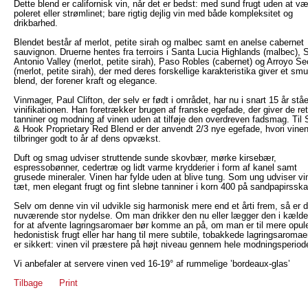
Dette blend er californisk vin, når det er bedst: med sund frugt uden at væ
poleret eller strømlinet; bare rigtig dejlig vin med både kompleksitet og
drikbarhed.
Blendet består af merlot, petite sirah og malbec samt en anelse cabernet
sauvignon. Druerne hentes fra terroirs i Santa Lucia Highlands (malbec), 
Antonio Valley (merlot, petite sirah), Paso Robles (cabernet) og Arroyo S
(merlot, petite sirah), der med deres forskellige karakteristika giver et smu
blend, der forener kraft og elegance.
Vinmager, Paul Clifton, der selv er født i området, har nu i snart 15 år ståe
vinifikationen. Han foretrækker brugen af franske egefade, der giver de ret
tanniner og modning af vinen uden at tilføje den overdreven fadsmag. Til 
& Hook Proprietary Red Blend er der anvendt 2/3 nye egefade, hvori vine
tilbringer godt to år af dens opvækst.
Duft og smag udviser struttende sunde skovbær, mørke kirsebær,
espressobønner, cedertræ og lidt varme krydderier i form af kanel samt
grusede mineraler. Vinen har fylde uden at blive tung. Som ung udviser vi
tæt, men elegant frugt og fint slebne tanniner i korn 400 på sandpapirsska
Selv om denne vin vil udvikle sig harmonisk mere end et årti frem, så er d
nuværende stor nydelse. Om man drikker den nu eller lægger den i kælde
for at afvente lagringsaromaer bør komme an på, om man er til mere opul
hedonistisk frugt eller har hang til mere subtile, tobakkede lagringsaromae
er sikkert: vinen vil præstere på højt niveau gennem hele modningsperiod
Vi anbefaler at servere vinen ved 16-19° af rummelige ’bordeaux-glas’
Tilbage
Print