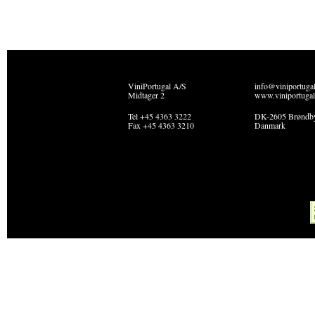
ViniPortugal A/S
info@viniportuga
Midtager 2
www.viniportugal
Tel +45 4363 3222
DK-2605 Brøndb
Fax +45 4363 3210
Danmark