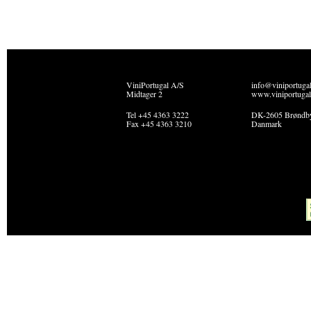
ViniPortugal A/S
info@viniportuga
Midtager 2
www.viniportugal
Tel +45 4363 3222
DK-2605 Brøndb
Fax +45 4363 3210
Danmark