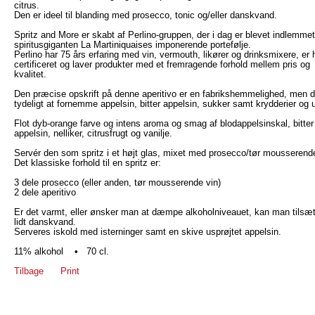
citrus.
Den er ideel til blanding med prosecco, tonic og/eller danskvand.
Spritz and More er skabt af Perlino-gruppen, der i dag er blevet indlemmet
spiritusgiganten La Martiniquaises imponerende portefølje.
Perlino har 75 års erfaring med vin, vermouth, likører og drinksmixere, er 
certificeret og laver produkter med et fremragende forhold mellem pris og
kvalitet.
Den præcise opskrift på denne aperitivo er en fabrikshemmelighed, men d
tydeligt at fornemme appelsin, bitter appelsin, sukker samt krydderier og u
Flot dyb-orange farve og intens aroma og smag af blodappelsinskal, bitter
appelsin, nelliker, citrusfrugt og vanilje.
Servér den som spritz i et højt glas, mixet med prosecco/tør mousserende
Det klassiske forhold til en spritz er:
3 dele prosecco (eller anden, tør mousserende vin)
2 dele aperitivo
Er det varmt, eller ønsker man at dæmpe alkoholniveauet, kan man tilsæt
lidt danskvand.
Serveres iskold med isterninger samt en skive usprøjtet appelsin.
11% alkohol • 70 cl.
Tilbage
Print