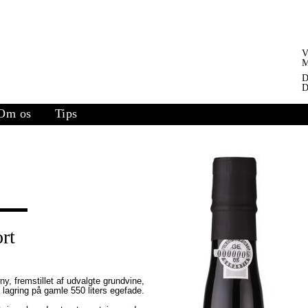
V
M
D
D
Om os
Tips
rt
y, fremstillet af udvalgte grundvine,
 lagring på gamle 550 liters egefade.