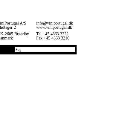
iniPortugal A/S
info@viniportugal.dk
idtager 2
www.viniportugal.dk
K-2605 Brøndby
Tel +45 4363 3222
anmark
Fax +45 4363 3210