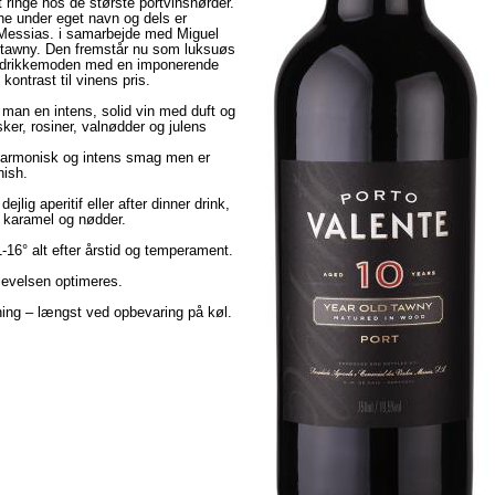
t ringe hos de største portvinsnørder.
ine under eget navn og dels er
s, Messias. i samarbejde med Miguel
rs tawny. Den fremstår nu som luksuøs
 og drikkemoden med en imponerende
kontrast til vinens pris.
an en intens, solid vin med duft og
er, rosiner, valnødder og julens
harmonisk og intens smag men er
nish.
jlig aperitif eller after dinner drink,
 karamel og nødder.
-16° alt efter årstid og temperament.
levelsen optimeres.
bning – længst ved opbevaring på køl.