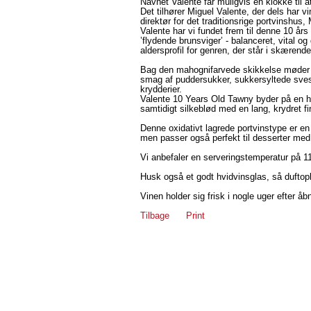
Navnet Valente får muligvis en klokke til a
Det tilhører Miguel Valente, der dels har v
direktør for det traditionsrige portvinshu
Valente har vi fundet frem til denne 10 å
’flydende brunsviger’ - balanceret, vital
aldersprofil for genren, der står i skærende 
Bag den mahognifarvede skikkelse møder m
smag af puddersukker, sukkersyltede svesk
krydderier.
Valente 10 Years Old Tawny byder på en 
samtidigt silkeblød med en lang, krydret fi
Denne oxidativt lagrede portvinstype er en de
men passer også perfekt til desserter med
Vi anbefaler en serveringstemperatur på 11
Husk også et godt hvidvinsglas, så duftop
Vinen holder sig frisk i nogle uger efter å
Tilbage
Print