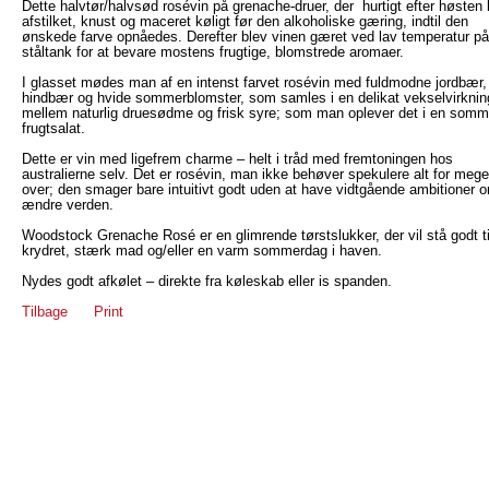
Dette halvtør/halvsød rosévin på grenache-druer, der hurtigt efter høsten 
afstilket, knust og maceret køligt før den alkoholiske gæring, indtil den
ønskede farve opnåedes. Derefter blev vinen gæret ved lav temperatur på
ståltank for at bevare mostens frugtige, blomstrede aromaer.
I glasset mødes man af en intenst farvet rosévin med fuldmodne jordbær,
hindbær og hvide sommerblomster, som samles i en delikat vekselvirknin
mellem naturlig druesødme og frisk syre; som man oplever det i en somme
frugtsalat.
Dette er vin med ligefrem charme – helt i tråd med fremtoningen hos
australierne selv. Det er rosévin, man ikke behøver spekulere alt for mege
over; den smager bare intuitivt godt uden at have vidtgående ambitioner 
ændre verden.
Woodstock Grenache Rosé er en glimrende tørstslukker, der vil stå godt ti
krydret, stærk mad og/eller en varm sommerdag i haven.
Nydes godt afkølet – direkte fra køleskab eller is spanden.
Tilbage
Print